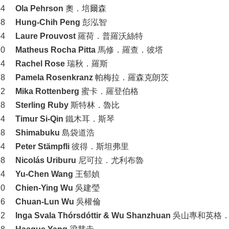
54
Ola Pehrson
奧．培爾森
58
Hung-Chih Peng
彭泓智
64
Laure Prouvost
羅荷．普羅沃絲特
70
Matheus Rocha Pitta
馬修．羅查．彼塔
74
Rachel Rose
瑞秋．羅斯
78
Pamela Rosenkranz
帕梅拉．羅森克朗茨
82
Mika Rottenberg
蜜卡．羅登伯格
88
Sterling Ruby
斯特林．魯比
94
Timur Si-Qin
鐵木耳．斯琴
98
Shimabuku
島袋道浩
04
Peter Stämpfli
彼得．斯坦弗里
08
Nicolás Uriburu
尼可拉．尤利布魯
14
Yu-Chen Wang
王郁媜
20
Chien-Ying Wu
吳建瑩
26
Chuan-Lun Wu
吳權倫
32
Inga Svala Thórsdóttir & Wu Shanzhuan
吳山專和英格