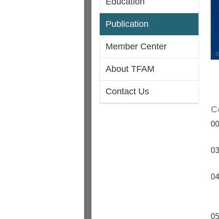
Education
Publication
Member Center
About TFAM
Contact Us
C
0
0
0
0