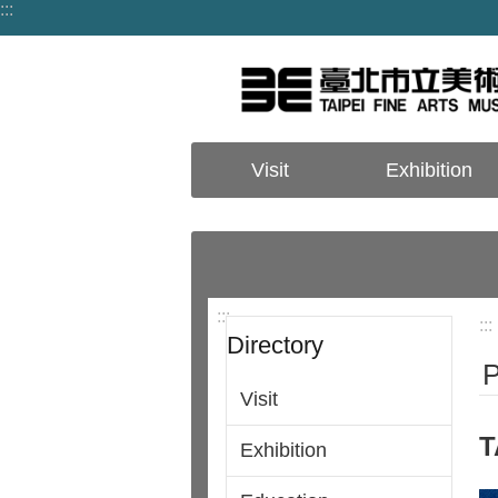
:::
Jump to the content zone at the center
Visit
Exhibition
:::
:::
Directory
P
Visit
T
Exhibition