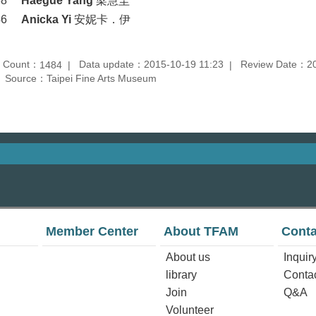
38
Haegue Yang
梁慧圭
46
Anicka Yi
安妮卡．伊
t Count：
Data update：2015-10-19 11:23
Review Date：20
1484
Source：Taipei Fine Arts Museum
Member Center
About TFAM
Conta
About us
Inquir
library
Conta
Join
Q&A
Volunteer