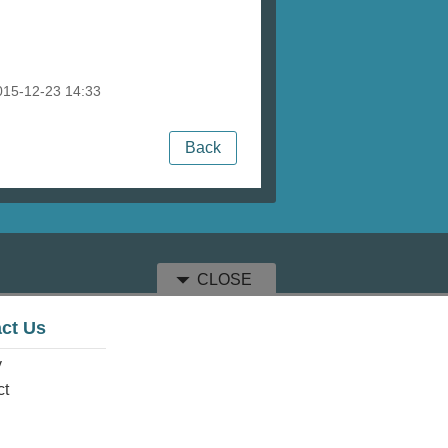
15-12-23 14:33
Back
CLOSE
ct Us
y
ct