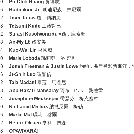
50
Po-Chih Huang
黃博志
56
Hudinilson Jr.
胡迪尼森．朱尼爾
62
Joan Jonas
瓊．喬納思
68
Tetsumi Kudo
工藤哲巳
72
Surasi Kusolwong
蘇拉西．庫索旺
78
An-My Lê
黎安美
84
Kuo-Wei Lin
林國威
90
Maria Loboda
瑪莉亞．洛博達
98
Jonah Freeman & Justin Lowe
約納．弗里曼和賈斯汀．
06
Jr-Shih Luo
羅智信
12
Tala Madani
泰菈．馬達尼
18
Abu-Bakarr Mansaray
阿布．巴卡．曼薩雷
24
Josephine Meckseper
喬瑟芬．梅克塞柏
30
Nathaniel Mellors
納撒尼爾．梅勒
36
Marlie Mul
瑪莉．穆爾
42
Henrik Olesen
亨利．奧森
48
OPAVIVARÁ!