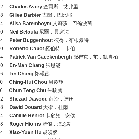
62
Charles Avery
查爾斯．艾弗里
68
Gilles Barbier
吉爾．巴比耶
74
Alisa Baremboym
艾莉莎．巴倫波茵
80
Neïl Beloufa
尼爾．貝盧法
84
Peter Buggenhout
彼得．布根豪特
90
Roberto Cabot
羅伯特．卡伯
94
Patrick Van Caeckenbergh
派崔克．范．凱肯柏
00
En-Man Chang
張恩滿
06
Ian Cheng
鄭曦然
10
Ching-Hui Chou
周慶輝
16
Chun Teng Chu
朱駿騰
22
Shezad Dawood
薛沙．達伍
28
David Douard
大衛．杜爾
34
Camille Henrot
卡蜜兒．安侯
38
Roger Hiorns
羅傑．海恩斯
44
Xiao-Yuan Hu
胡曉媛